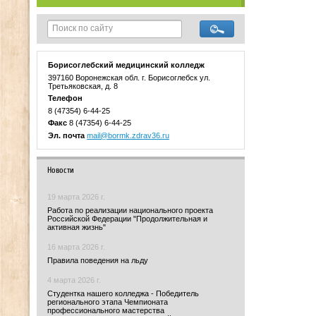
Борисоглебский медицинский колледж
397160 Воронежская обл. г. Борисоглебск ул.
Третьяковская, д. 8
Телефон
8 (47354) 6-44-25
Факс
8 (47354) 6-44-25
Эл. почта
mail@bormk.zdrav36.ru
Новости
19 марта 2026 г.
Работа по реализации национального проекта
Российской Федерации "Продолжительная и
активная жизнь"
16 марта 2026 г.
Правила поведения на льду
4 марта 2026 г.
Студентка нашего колледжа - Победитель
регионального этапа Чемпионата
профессионального мастерства