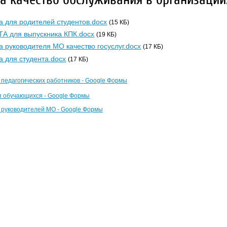
а для родителей студентов.docx
(15 КБ)
А для выпускника КПК.docx
(19 КБ)
а руководителя МО качество госуслуг.docx
(17 КБ)
а для студента.docx
(17 КБ)
 педагогических работников - Google Формы
я обучающихся - Google Формы
 руководителей МО - Google Формы