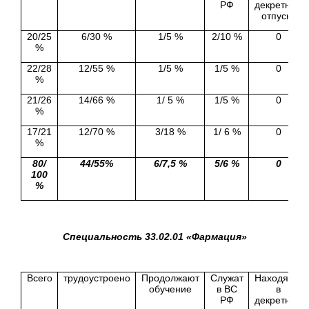
РФ
декретном
отпуске
20/25
6/30 %
1/5 %
2/10 %
0
%
22/28
12/55 %
1/5 %
1/5 %
0
%
21/26
14/66 %
1/ 5 %
1/5 %
0
%
17/21
12/70 %
3/18 %
1/ 6 %
0
%
80/
44/55%
6/7,5 %
5/6 %
0
100
%
Специальность 33.02.01 «Фармация»
Всего
трудоустроено
Продолжают
Служат
Находятся
обучение
в ВС
в
РФ
декретном