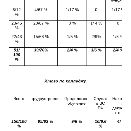
отпуске
6/12
4/67 %
1/17 %
0
1/17 %
%
23/45
20/87 %
0 %
1/ 4 %
0
%
22/43
15/68 %
1/5 %
2/9%
1/5 %
%
51/
39/76%
2/4 %
3/6 %
2/4 %
100
%
Итого по колледжу.
Всего
трудоустроено
Продолжают
Служат
Находятс
обучение
в ВС
в
РФ
декретно
отпуске
150/100
95/63 %
9/6 %
10/6,6
4/ 3%
%
%