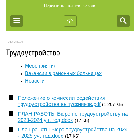
Перейти на полную версию
Главная
Трудоустройство
Мероприятия
Вакансии в районных больницах
Новости
Положение о комиссии содействия
трудоустройства выпускников.pdf
(1 207 КБ)
ПЛАН РАБОТЫ Бюро по трудоустройству на
2023-2024 уч. год.docx
(17 КБ)
План работы Бюро трудоустройства на 2024
- 2025 уч. год.docx
(17 КБ)