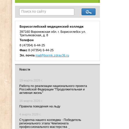
Борисоглебский медицинский колледж
397160 Воронежская обл. г. Борисоглебск ул.
Третьяковская, д. 8
Телефон
8 (47354) 6-44-25
Факс
8 (47354) 6-44-25
Эл. почта
mail@bormk.zdrav36.ru
Новости
19 марта 2026 г.
Работа по реализации национального проекта
Российской Федерации "Продолжительная и
активная жизнь"
16 марта 2026 г.
Правила поведения на льду
4 марта 2026 г.
Студентка нашего колледжа - Победитель
регионального этапа Чемпионата
профессионального мастерства