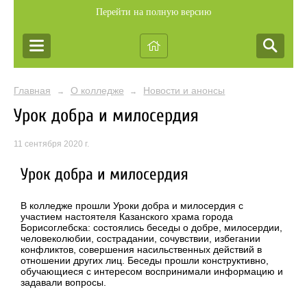
Перейти на полную версию
Главная
О колледже
Новости и анонсы
→
→
Урок добра и милосердия
11 сентября 2020 г.
Урок добра и милосердия
В колледже прошли Уроки добра и милосердия с
участием настоятеля Казанского храма города
Борисоглебска: состоялись беседы о добре, милосердии,
человеколюбии, сострадании, сочувствии, избегании
конфликтов, совершения насильственных действий в
отношении других лиц. Беседы прошли конструктивно,
обучающиеся с интересом воспринимали информацию и
задавали вопросы.