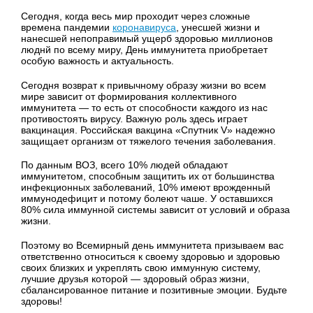
Сегодня, когда весь мир проходит через сложные
времена пандемии
коронавируса
, унесшей жизни и
нанесшей непоправимый ущерб здоровью миллионов
люднй по всему миру, День иммунитета приобретает
особую важность и актуальность.
Сегодня возврат к привычному образу жизни во всем
мире зависит от формирования коллективного
иммунитета — то есть от способности каждого из нас
противостоять вирусу. Важную роль здесь играет
вакцинация. Российская вакцина «Спутник V» надежно
защищает организм от тяжелого течения заболевания.
По данным ВОЗ, всего 10% людей обладают
иммунитетом, способным защитить их от большинства
инфекционных заболеваний, 10% имеют врожденный
иммунодефицит и потому болеют чаше. У оставшихся
80% сила иммунной системы зависит от условий и образа
жизни.
Поэтому во Всемирный день иммунитета призываем вас
ответственно относиться к своему здоровью и здоровью
своих близких и укреплять свою иммунную систему,
лучшие друзья которой — здоровый образ жизни,
сбалансированное питание и позитивные эмоции. Будьте
здоровы!