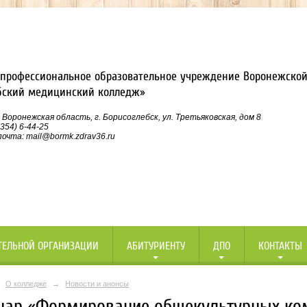
профессиональное образовательное учреждение Воронежской
бский медицинский колледж»
 Воронежская область, г. Борисоглебск, ул. Третьяковская, дом 8
354) 6-44-25
очта: mail@bormk.zdrav36.ru
ТЕЛЬНОЙ ОРГАНИЗАЦИИ
АБИТУРИЕНТУ
ДПО
КОНТАКТЫ
О колледже
→
Новости и анонсы
нар «Формирование общекультурных ко