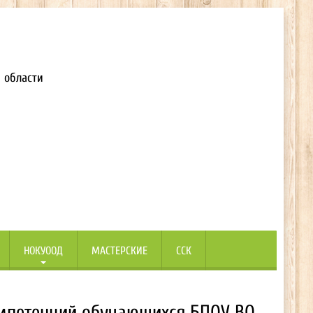
 области
НОКУООД
МАСТЕРСКИЕ
ССК
мпетенций обучающихся БПОУ ВО