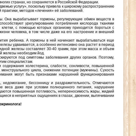
огих странах, но сохраняется в Российской Федерации.
вежью услугу», поскольку привела к широкому распространению
й практики, методов «лечения» её заболеваний.
ы. Она вырабатывает гормоны, регулирующие обмен веществ в
способствуют урегулированию потребления кислорода тканями
 клетки, с помощью которых организму приходится бороться с
изни человека, в том числе даже на его настроение и внешний
вития ребенка. А гормоны в ней начинают вырабатываться еще
 железы удваивается, а особенно интенсивно она растет в период
видной железы составляет 30-40 грамм, при этом масса и объем
ой железы необходим йод.
кируются под симптомы заболевания других органов. Поэтому,
угим специалистам.
 содержания холестерина, слабости, сонливости, повышенной
, менструального цикла, снижении потенции (мужчины). Сухость
внимания могут быть признаками нарушений функционирования
 недомогание, бессонницу и раздражительность. Отмечаются
ие веса даже при условии полноценного питания, нарушение
юдаются повышенная потливость, непереносимость жары, жидкий
ющиеся в неприятных ощущениях в глазах, двоении, выпячивании
окринолога!