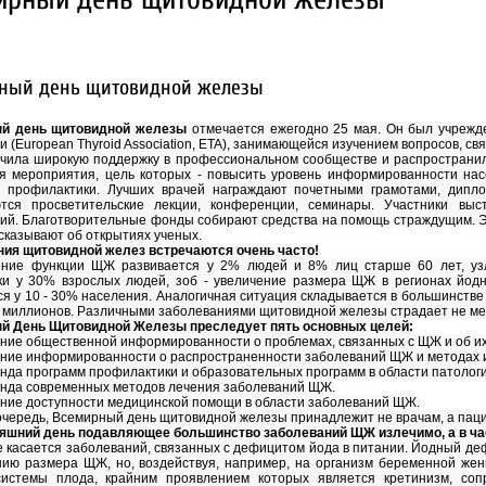
ный день щитовидной железы
й день щитовидной железы
отмечается ежегодно 25 мая. Он был учрежде
и (European Thyroid Association, ETA), занимающейся изучением вопросов, с
чила широкую поддержку в профессиональном сообществе и распространилас
я мероприятия, цель которых - повысить уровень информированности на
и профилактики. Лучших врачей награждают почетными грамотами, дипл
ются просветительские лекции, конференции, семинары. Участники вы
ий. Благотворительные фонды собирают средства на помощь страждущим. Э
сказывают об открытиях ученых.
ия щитовидной желез встречаются очень часто!
жение функции ЩЖ развивается у 2% людей и 8% лиц старше 60 лет, у
ки у 30% взрослых людей, зоб - увеличение размера ЩЖ в регионах йодно
ся у 10 - 30% населения. Аналогичная ситуация складывается в большинств
 миллионов. Различными заболеваниями щитовидной железы страдает не мен
й День Щитовидной Железы преследует пять основных целей:
ние общественной информированности о проблемах, связанных с ЩЖ и об их
ние информированности о распространенности заболеваний ЩЖ и методах и
анда программ профилактики и образовательных программ в области патолог
анда современных методов лечения заболеваний ЩЖ.
ние доступности медицинской помощи в области заболеваний ЩЖ.
очередь, Всемирный день щитовидной железы принадлежит не врачам, а пац
яшний день подавляющее большинство заболеваний ЩЖ излечимо, а в час
 касается заболеваний, связанных с дефицитом йода в питании. Йодный де
нию размера ЩЖ, но, воздействуя, например, на организм беременной же
системы плода, крайним проявлением которых является кретинизм, соп