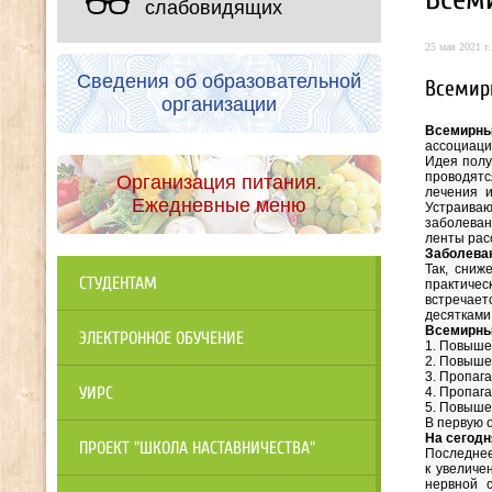
слабовидящих
25 мая 2021 г.
Сведения об образовательной
Всемир
организации
Всемирны
ассоциаци
Идея полу
проводятс
Организация питания.
лечения 
Ежедневные меню
Устраива
заболеван
ленты рас
Заболеван
Так, сни
СТУДЕНТАМ
практичес
встречает
десятками
Всемирны
ЭЛЕКТРОННОЕ ОБУЧЕНИЕ
1. Повыше
2. Повыше
3. Пропаг
УИРС
4. Пропаг
5. Повыше
В первую 
На сегодн
ПРОЕКТ "ШКОЛА НАСТАВНИЧЕСТВА"
Последнее
к увеличе
нервной 