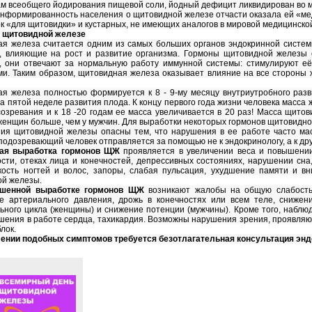
м всеобщего йодирования пищевой соли, йодный дефицит ликвидирован во мн
нформированность населения о щитовидной железе отчасти оказала ей «мед
к «для щитовидки» и кустарных, не имеющих аналогов в мировой медицинско
о щитовидной железе
я железа считается одним из самых больших органов эндокринной систем
, влияющие на рост и развитие организма. Гормоны щитовидной железы 
, они отвечают за нормальную работу иммунной системы: стимулируют её
и. Таким образом, щитовидная железа оказывает влияние на все стороны ж
я железа полностью формируется к 8 - 9-му месяцу внутриутробного раз
на пятой неделе развития плода. К концу первого года жизни человека масса
созревания и к 18 -20 годам ее масса увеличивается в 20 раз! Масса щито
женщин больше, чем у мужчин. Для выработки некоторых гормонов щитовидн
ия щитовидной железы опасны тем, что нарушения в ее работе часто мас
 подозревающий человек отправляется за помощью не к эндокринологу, а к др
ая выработка гормонов ЩЖ
проявляется в увеличении веса и повышении
сти, отеках лица и конечностей, депрессивных состояниях, нарушении сна
кость ногтей и волос, запоры, слабая пульсация, ухудшение памяти и 
й железы.
шенной выработке гормонов ЩЖ
возникают жалобы на общую слабость,
 артериального давления, дрожь в конечностях или всем теле, снижен
ьного цикла (женщины) и снижение потенции (мужчины). Кроме того, набл
ушения в работе сердца, тахикардия. Возможны нарушения зрения, проявля
лок.
ении подобных симптомов требуется безотлагательная консультация энд