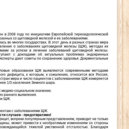
н в 2008 году по инициативе Европейской тиреоидологической
вязанных со щитовидной железой и ее заболеваниями.
ь во многих государствах. В этот день в разных странах мира
селения о заболеваниях щитовидной железы (ЩЖ), методах их
омами за успехи в лечении заболеваний щитовидной железы.
ступают с докладами об актуальных проблемах эндокринных
ксперты дают советы по сохранению здоровья. Документальные
зловые образования ЩЖ выявляются современными методами
го дефицита, к которым, к сожалению, относится вся Россия,
е стран мира и число пациентов с заболеваниями ЩЖ измеряется
ее 1/3 населения Земного шара.
 медико-социальном значении.
х раннего выявления.
ии ЩЖ.
иентам с заболеваниями ЩЖ.
ти случаев - предотвратимо!
фицит, вопреки популярным представлениям, приводит не только
нщины, может привести к необратимым изменениям со стороны
ровождающийся тяжелой умственной отсталостью. Благодаря