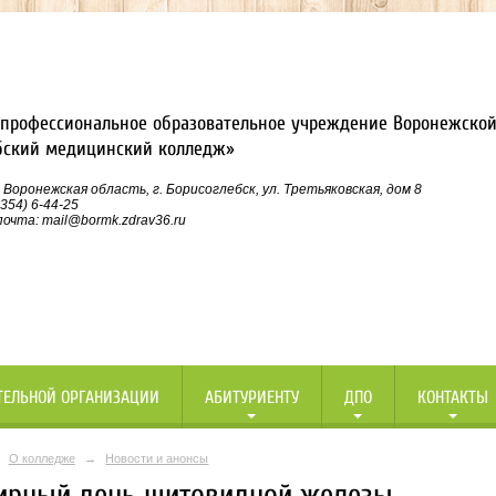
профессиональное образовательное учреждение Воронежской
бский медицинский колледж»
 Воронежская область, г. Борисоглебск, ул. Третьяковская, дом 8
354) 6-44-25
очта: mail@bormk.zdrav36.ru
ТЕЛЬНОЙ ОРГАНИЗАЦИИ
АБИТУРИЕНТУ
ДПО
КОНТАКТЫ
О колледже
→
Новости и анонсы
ирный день щитовидной железы