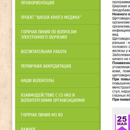
программа
ПРОФОРИЕНТАЦИЯ
Широкая и
биодобаво
Немного 
ПРОЕКТ "ШКОЛА ЮНОГО МЕДИКА"
Щитовидна
организме
организма
инфекциям
ГОРЯЧАЯ ЛИНИЯ ПО ВОПРОСАМ
вид.
ЭЛЕКТРОННОГО ОБУЧЕНИЯ
Щитовидна
раньше - 
полового 
железы у 
ВОСПИТАТЕЛЬНАЯ РАБОТА
Заболеван
ничего не
Пониженн
ПЕРВИЧНАЯ АККРЕДИТАЦИЯ
утомляемо
кожи, лом
щитовидно
При повы
НАШИ ВОЛОНТЕРЫ
повышение
менструал
стул, нар
ВЗАИМОДЕЙСТВИЕ С СО НКО И
глазных яб
При появл
ВОЛОНТЕРСКИМИ ОРГАНИЗАЦИЯМИ
ГОРЯЧАЯ ЛИНИЯ МЗ ВО
ВАЖНОЕ