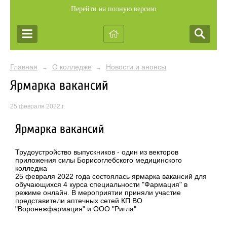
Перейти на полную версию
Главная
О колледже
Новости и анонсы
→
→
Ярмарка вакансий
25 февраля 2022 г.
Ярмарка вакансий
Трудоустройство выпускников - один из векторов
приложения силы Борисоглебского медицинского
колледжа
25 февраля 2022 года состоялась ярмарка вакансий для
обучающихся 4 курса специальности "Фармация" в
режиме онлайн. В мероприятии приняли участие
представители аптечных сетей КП ВО
"Воронежфармация" и ООО "Ригла"