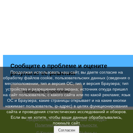
Сообщите о проблеме и оцените
результат её решения
Продолжая использовать наш сайт, вы даете согласие на
обработку файлов cookie, пользовательских данных (сведения о
местоположении; тип и версия ОС; тип и версия Браузера; тип
устройства и разрешение его экрана; источник откуда пришел
Написать о проблеме
на сайт пользователь; с какого сайта или по какой рекламе; язык
ОС и Браузера; какие страницы открывает и на какие кнопки
нажимает пользователь; ip-адрес) в целях функционирования
сайта и проведения статистических исследований и обзоров.
Если вы не хотите, чтобы ваши данные обрабатывались,
«Борисоглебский медицинский колледж»
покиньте сайт.
Политика конфиденциальности
Согласен
© Конструктор сайтов
Nubex.ru