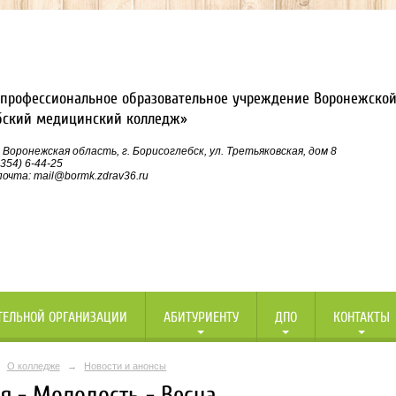
профессиональное образовательное учреждение Воронежской
бский медицинский колледж»
 Воронежская область, г. Борисоглебск, ул. Третьяковская, дом 8
354) 6-44-25
очта: mail@bormk.zdrav36.ru
ТЕЛЬНОЙ ОРГАНИЗАЦИИ
АБИТУРИЕНТУ
ДПО
КОНТАКТЫ
О колледже
→
Новости и анонсы
я - Молодость - Весна