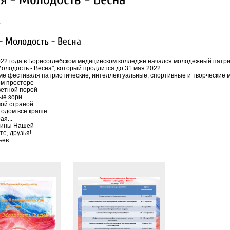
.
- Молодость - Весна
022 года в Борисоглебском медицинском колледже начался молодежный патр
Молодость - Весна", который продлится до 31 мая 2022.
ме фестиваля патриотические, интеллектуальные, спортивные и творческие 
м просторе
етной порой
ые зори
ой страной.
годом все краше
ая...
дины Нашей
те, друзья!
ьев