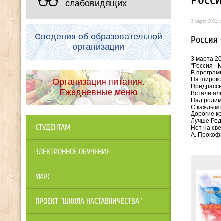
слабовидящих
3 марта 2022 г
Сведения об образовательной
Россия 
организации
3 марта 2
"Россия - 
В програм
На широко
Организация питания.
Предрассв
Ежедневные меню
Встали ал
Над родим
С каждым 
Дорогие кр
Лучше Ро
СТУДЕНТАМ
Нет на све
А. Прокоф
ЭЛЕКТРОННОЕ ОБУЧЕНИЕ
УИРС
ПРОЕКТ "ШКОЛА НАСТАВНИЧЕСТВА"