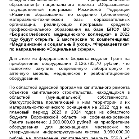
образования)» национального проекта «Образование»
государственной программы Российской Федерации
«Развитие образования» по созданию (обновлению)
материально-технической базы образовательных
организаций, реализующих программы среднего
профессионального образования
на базе БПОУ ВО
«Борисоглебского медицинского колледжа»
в 2022
году
будут открыты 2 мастерские по компетенциям:
«Медицинский и социальный уход», «Фармацевтика»
по направлению «Социальная сфера»
.
Для этого из федерального бюджета выделен Грант на
приобретение оборудования 2.126.783,70 рублей, что
позволило закупить современную лабораторную и
аптечную мебель, медицинское и реабилитационное
оборудование.
По областной адресной программе капитального ремонта
объектов капитального строительства, находящихся в
областной (муниципальной) собственности,
благоустройства прилегающей к ним территории и их
материально-технического оснащения на 2022 год и на
плановый период 2023 и 2024 годов из областного
бюджета Воронежской области на софинансирование
Гранта выделено: 1.000.000,00 рублей на приобретение
оборудования для дооснащения мастерских по
утвержденным инфраструктурным листам, 9.990.000,00
2
рублей на проведение капитального ремонта 556,8 м