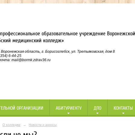
профессиональное образовательное учреждение Воронежской
бский медицинский колледж»
 Воронежская область, г. Борисоглебск, ул. Третьяковская, дом 8
354) 6-44-25
очта: mail@bormk.zdrav36.ru
ТЕЛЬНОЙ ОРГАНИЗАЦИИ
АБИТУРИЕНТУ
ДПО
КОНТАКТЫ
О колледже
→
Новости и анонсы
если не мы?