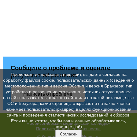
Сообщите о проблеме и оцените
Продолжая использовать наш сайт, вы даете согласие на
результат её решения
обработку файлов cookie, пользовательских данных (сведения о
местоположении; тип и версия ОС; тип и версия Браузера; тип
устройства и разрешение его экрана; источник откуда пришел
Написать о проблеме
на сайт пользователь; с какого сайта или по какой рекламе; язык
ОС и Браузера; какие страницы открывает и на какие кнопки
нажимает пользователь; ip-адрес) в целях функционирования
сайта и проведения статистических исследований и обзоров.
Если вы не хотите, чтобы ваши данные обрабатывались,
«Борисоглебский медицинский колледж»
покиньте сайт.
Политика конфиденциальности
Согласен
© Конструктор сайтов
Nubex.ru