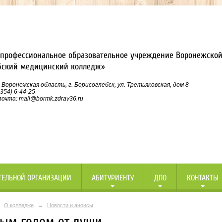
профессиональное образовательное учреждение Воронежской
бский медицинский колледж»
 Воронежская область, г. Борисоглебск, ул. Третьяковская, дом 8
354) 6-44-25
очта: mail@bormk.zdrav36.ru
ТЕЛЬНОЙ ОРГАНИЗАЦИИ
АБИТУРИЕНТУ
ДПО
КОНТАКТЫ
О колледже
→
Новости и анонсы
вым годом от души