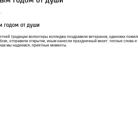
г.
м годом от души
етней традиции волонтеры колледжа поздравили ветеранов, одиноких пожилых
бске, отправили открытки, иным нанесли праздничный визит: теплые слова 
 как мы надеемся, приятные моменты.