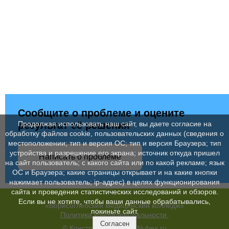
Сообщите о проблеме и оцените
результат её решения
Продолжая использовать наш сайт, вы даете согласие на
обработку файлов cookie, пользовательских данных (сведения о
местоположении; тип и версия ОС; тип и версия Браузера; тип
устройства и разрешение его экрана; источник откуда пришел
Написать о проблеме
на сайт пользователь; с какого сайта или по какой рекламе; язык
ОС и Браузера; какие страницы открывает и на какие кнопки
нажимает пользователь; ip-адрес) в целях функционирования
сайта и проведения статистических исследований и обзоров.
Если вы не хотите, чтобы ваши данные обрабатывались,
«Борисоглебский медицинский колледж»
покиньте сайт.
Политика конфиденциальности
Согласен
© Конструктор сайтов
Nubex.ru