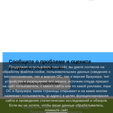
Сообщите о проблеме и оцените
результат её решения
Продолжая использовать наш сайт, вы даете согласие на
обработку файлов cookie, пользовательских данных (сведения о
местоположении; тип и версия ОС; тип и версия Браузера; тип
устройства и разрешение его экрана; источник откуда пришел
Написать о проблеме
на сайт пользователь; с какого сайта или по какой рекламе; язык
ОС и Браузера; какие страницы открывает и на какие кнопки
нажимает пользователь; ip-адрес) в целях функционирования
сайта и проведения статистических исследований и обзоров.
Если вы не хотите, чтобы ваши данные обрабатывались,
«Борисоглебский медицинский колледж»
покиньте сайт.
Политика конфиденциальности