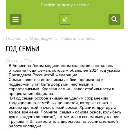
Перейти на полную версию
Главная
О колледже
Новости и анонсы
→
→
ГОД СЕМЬИ
23 января 2024 г.
В Борисоглебском медицинском колледже состоялось
открытие Года Семьи, которым объявлен 2024 год указом
Президента Российской Федерации.
Семья является источником любви, понимания и
поддержки, учит быть добрыми, честными и
справедливыми. Крепкая семья - залог стабильности и
процветания общества.
"В Год семьи особое внимание уделим сохранению
традиционных семейных ценностей, которые лежат в
основе крепкой и счастливой семьи. Храните друг друга
во все времена. Помните, семья - основа основ, колыбель
души каждого человека", - отметила в своем выступлении
Трунова Н.В., заместитель директора по воспитательной
работе колледжа.