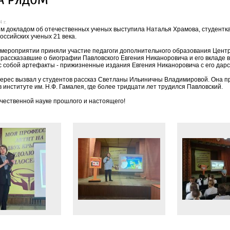
 г.
м докладом об отечественных ученых выступила Наталья Храмова, студентк
оссийских ученых 21 века.
 мероприятии приняли участие педагоги дополнительного образования Цен
 рассказавшие о биографии Павловского Евгения Никаноровича и его вкладе
с собой артефакты - прижизненные издания Евгения Никаноровича с его дар
ерес вызвал у студентов рассказ Светланы Ильиничны Владимировой. Она пр
 институте им. Н.Ф. Гамалея, где более тридцати лет трудился Павловский.
чественной науке прошлого и настоящего!