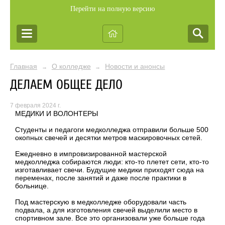
Перейти на полную версию
Главная
О колледже
Новости и анонсы
→
→
ДЕЛАЕМ ОБЩЕЕ ДЕЛО
7 февраля 2024 г.
МЕДИКИ И ВОЛОНТЕРЫ
Студенты и педагоги медколледжа отправили больше 500
окопных свечей и десятки метров маскировочных сетей.
Ежедневно в импровизированной мастерской
медколледжа собираются люди: кто-то плетет сети, кто-то
изготавливает свечи. Будущие медики приходят сюда на
переменах, после занятий и даже после практики в
больнице.
Под мастерскую в медколледже оборудовали часть
подвала, а для изготовления свечей выделили место в
спортивном зале. Все это организовали уже больше года