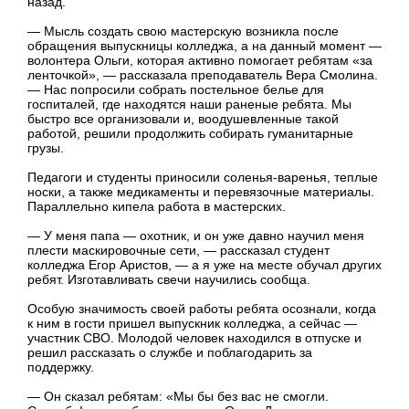
назад.
— Мысль создать свою мастерскую возникла после
обращения выпускницы колледжа, а на данный момент —
волонтера Ольги, которая активно помогает ребятам «за
ленточкой», — рассказала преподаватель Вера Смолина.
— Нас попросили собрать постельное белье для
госпиталей, где находятся наши раненые ребята. Мы
быстро все организовали и, воодушевленные такой
работой, решили продолжить собирать гуманитарные
грузы.
Педагоги и студенты приносили соленья-варенья, теплые
носки, а также медикаменты и перевязочные материалы.
Параллельно кипела работа в мастерских.
— У меня папа — охотник, и он уже давно научил меня
плести маскировочные сети, — рассказал студент
колледжа Егор Аристов, — а я уже на месте обучал других
ребят. Изготавливать свечи научились сообща.
Особую значимость своей работы ребята осознали, когда
к ним в гости пришел выпускник колледжа, а сейчас —
участник СВО. Молодой человек находился в отпуске и
решил рассказать о службе и поблагодарить за
поддержку.
— Он сказал ребятам: «Мы бы без вас не смогли.