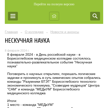
Перейти на полную версию
Главная
О колледже
Новости и анонсы
→
→
НЕСКУЧНАЯ НАУКА
8 февраля 2024 г.
8 февраля 2024 - в День российской науки - в
Борисоглебском медицинском колледже состоялось
познавательно-развлекательное событие "Нескучная
наука"
Поговорить о научных открытиях, порешать логические
задачки и проникнуть в суть химических опытов собрались
команды "Разумники БТЭТ" Борисоглебского технолого-
экономического техникума, "Созвездие мудрецов" Центра
"САМ" и команда "МЕДиУМ" Борисоглебского
медицинского колледжа
Итоги:
1 место - команда "МЕДиУМ"