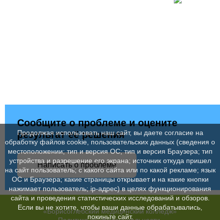
Сообщите о проблеме и оцените
Продолжая использовать наш сайт, вы даете согласие на
результат её решения
обработку файлов cookie, пользовательских данных (сведения о
местоположении; тип и версия ОС; тип и версия Браузера; тип
устройства и разрешение его экрана; источник откуда пришел
Написать о проблеме
на сайт пользователь; с какого сайта или по какой рекламе; язык
ОС и Браузера; какие страницы открывает и на какие кнопки
нажимает пользователь; ip-адрес) в целях функционирования
сайта и проведения статистических исследований и обзоров.
Если вы не хотите, чтобы ваши данные обрабатывались,
«Борисоглебский медицинский колледж»
покиньте сайт.