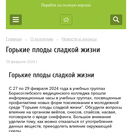
Перейти на полную версию
Главная
О колледже
Новости и анонсы
→
→
Горькие плоды сладкой жизни
29 февраля 2024 г.
Горькие плоды сладкой жизни
С 27 по 29 февраля 2024 года в учебных группах
Борисоглебского медицинского колледжа прошли
информационные часы в учебных группах, посвященные
профилактике новых форм токсикомании в молодежной
среде "Горькие плоды сладкой жизни". Обсудили вопросы
влияние на организм вейпов, снюсов, спайсов, насвая,
поговорили о вреде сниффинга. Большое внимание
уделили тому, как можно отказаться от употребления
данных веществ, прееодолеть влияние окружающей
среды