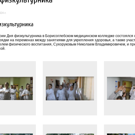
24 г.
изкультурника
рии Дня физкультурника в Борисоглебском медицинском колледже состоялся с
рядки на переменах между занятиями для укрепления здоровья, а также учас
елем физического воспитания, Сухоруковым Николаем Владимировичем, и пр
ной.