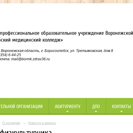
профессиональное образовательное учреждение Воронежской
бский медицинский колледж»
 Воронежская область, г. Борисоглебск, ул. Третьяковская, дом 8
354) 6-44-25
очта: mail@bormk.zdrav36.ru
ТЕЛЬНОЙ ОРГАНИЗАЦИИ
АБИТУРИЕНТУ
ДПО
КОНТАКТЫ
О колледже
→
Новости и анонсы
 физкультурника