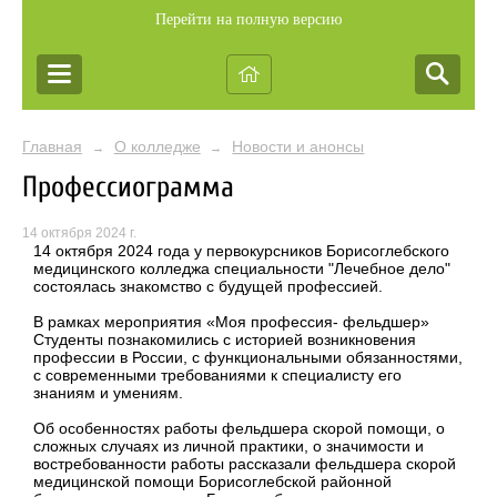
Перейти на полную версию
Главная
О колледже
Новости и анонсы
→
→
Профессиограмма
14 октября 2024 г.
14 октября 2024 года у первокурсников Борисоглебского
медицинского колледжа специальности "Лечебное дело"
состоялась знакомство с будущей профессией.
В рамках мероприятия «Моя профессия- фельдшер»
Студенты познакомились с историей возникновения
профессии в России, с функциональными обязанностями,
с современными требованиями к специалисту его
знаниям и умениям.
Об особенностях работы фельдшера скорой помощи, о
сложных случаях из личной практики, о значимости и
востребованности работы рассказали фельдшера скорой
медицинской помощи Борисоглебской районной