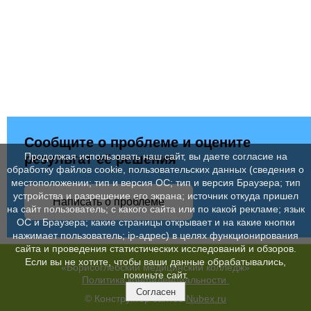
Сообщите о проблеме и оцените
Продолжая использовать наш сайт, вы даете согласие на
результат её решения
обработку файлов cookie, пользовательских данных (сведения о
местоположении; тип и версия ОС; тип и версия Браузера; тип
устройства и разрешение его экрана; источник откуда пришел
Написать о проблеме
на сайт пользователь; с какого сайта или по какой рекламе; язык
ОС и Браузера; какие страницы открывает и на какие кнопки
нажимает пользователь; ip-адрес) в целях функционирования
сайта и проведения статистических исследований и обзоров.
Если вы не хотите, чтобы ваши данные обрабатывались,
«Борисоглебский медицинский колледж»
покиньте сайт.
Политика конфиденциальности
Согласен
© Конструктор сайтов
Nubex.ru