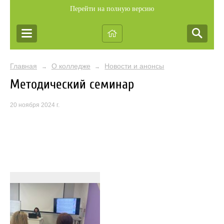
Перейти на полную версию
Главная
О колледже
Новости и анонсы
→
→
Методический семинар
20 ноября 2024 г.
я