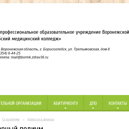
профессиональное образовательное учреждение Воронежской
бский медицинский колледж»
 Воронежская область, г. Борисоглебск, ул. Третьяковская, дом 8
354) 6-44-25
очта: mail@bormk.zdrav36.ru
ТЕЛЬНОЙ ОРГАНИЗАЦИИ
АБИТУРИЕНТУ
ДПО
КОНТАКТЫ
О колледже
→
Новости и анонсы
ерный подиум