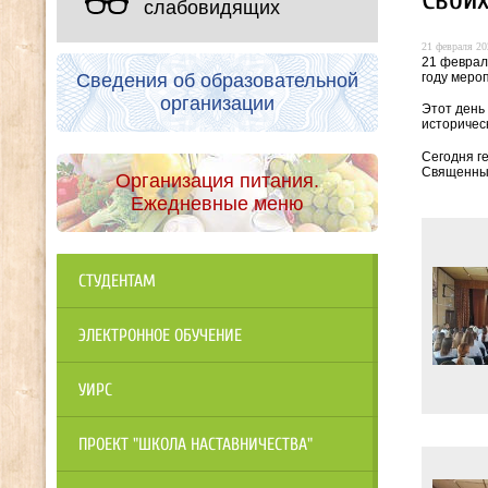
слабовидящих
21 февраля 20
21 феврал
году меро
Сведения об образовательной
организации
Этот день
историчес
Сегодня г
Священный
Организация питания.
Ежедневные меню
СТУДЕНТАМ
ЭЛЕКТРОННОЕ ОБУЧЕНИЕ
УИРС
ПРОЕКТ "ШКОЛА НАСТАВНИЧЕСТВА"