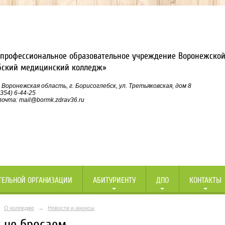
профессиональное образовательное учреждение Воронежской
бский медицинский колледж»
 Воронежская область, г. Борисоглебск, ул. Третьяковская, дом 8
354) 6-44-25
очта: mail@bormk.zdrav36.ru
ТЕЛЬНОЙ ОРГАНИЗАЦИИ
АБИТУРИЕНТУ
ДПО
КОНТАКТЫ
О колледже
→
Новости и анонсы
 не бросаем