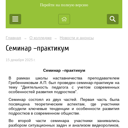
Перейти на полную версию
Главная
О колледже
Новости и анонсы
→
→
Семинар –практикум
15 декабря 2025 г.
Семинар –практикум
В рамках школы наставничества преподавателем
Гребенниковым А.П. был проведен семинар-практикум на
тему
"Деятельность педагога с учетом современных
особенностей развития подростков"
.
Семинар состоял из двух частей. Первая часть была
посвящена теоретическим аспектам, где участники
обсудили ключевые тенденции и особенности развития
подростков в современном обществе.
Во второй части семинара участники занимались
разбором ситуационных задач и анализом видеороликов,