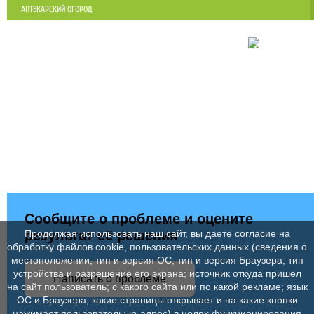
АПТЕКАРСКИЙ ОГОРОД
Сообщите о проблеме и оцените
результат её решения
Продолжая использовать наш сайт, вы даете согласие на
обработку файлов cookie, пользовательских данных (сведения о
местоположении; тип и версия ОС; тип и версия Браузера; тип
устройства и разрешение его экрана; источник откуда пришел
Написать о проблеме
на сайт пользователь; с какого сайта или по какой рекламе; язык
ОС и Браузера; какие страницы открывает и на какие кнопки
нажимает пользователь; ip-адрес) в целях функционирования