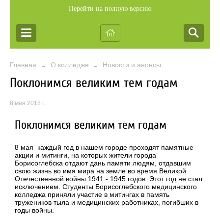
Перейти на полную версию
Главная
О колледже
Новости и анонсы
→
→
Поклонимся великим тем годам
8 мая 2018 г.
Поклонимся великим тем годам
8 мая каждый год в нашем городе проходят памятные
акции и митинги, на которых жители города
Борисоглебска отдают дань памяти людям, отдавшим
свою жизнь во имя мира на земле во время Великой
Отечественной войны 1941 - 1945 годов. Этот год не стал
исключением. Студенты Борисоглебского медицинского
колледжа приняли участие в митингах в память
тружеников тыла и медицинских работниках, погибших в
годы войны.