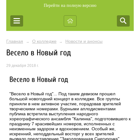
Перейти на полную версию
Главная
О колледже
Новости и анонсы
→
→
Весело в Новый год
29 декабря 2018 г.
Весело в Новый год
"Весело в Новый год"... Под таким девизом прошел
большой новогодний концерт в колледже. Все группы
приняли в нем активное участие, порадовав зрителей
творческими номерами. Бурными аплодисментами
публика встретила выступления народного
хореографического ансамбля "Калинка", подготовившего к
празднику 7 красивейших номеров, исполненных с
неизменным задором и вдохновением. Особый же,
искренний, неподдельный восторг у всех зрителей
вызвало представление "Заколдованная Снегурочка",