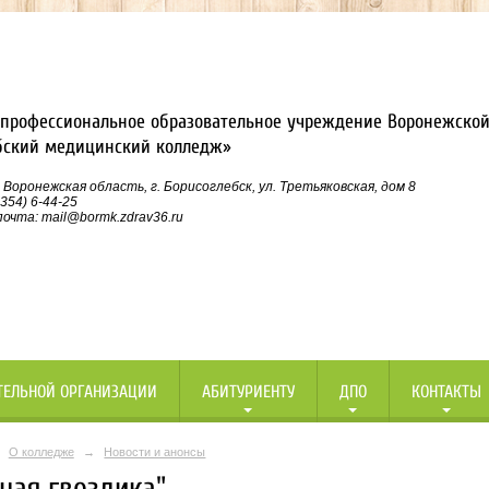
профессиональное образовательное учреждение Воронежской
бский медицинский колледж»
 Воронежская область, г. Борисоглебск, ул. Третьяковская, дом 8
354) 6-44-25
очта: mail@bormk.zdrav36.ru
ТЕЛЬНОЙ ОРГАНИЗАЦИИ
АБИТУРИЕНТУ
ДПО
КОНТАКТЫ
О колледже
→
Новости и анонсы
ная гвоздика"