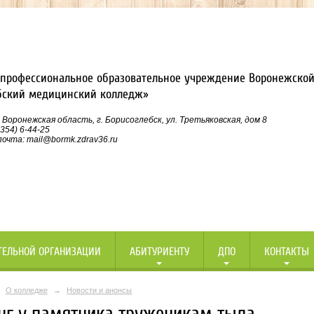
профессиональное образовательное учреждение Воронежской
бский медицинский колледж»
 Воронежская область, г. Борисоглебск, ул. Третьяковская, дом 8
354) 6-44-25
очта: mail@bormk.zdrav36.ru
ТЕЛЬНОЙ ОРГАНИЗАЦИИ
АБИТУРИЕНТУ
ДПО
КОНТАКТЫ
О колледже
→
Новости и анонсы
нг у памятника труженикам тыла