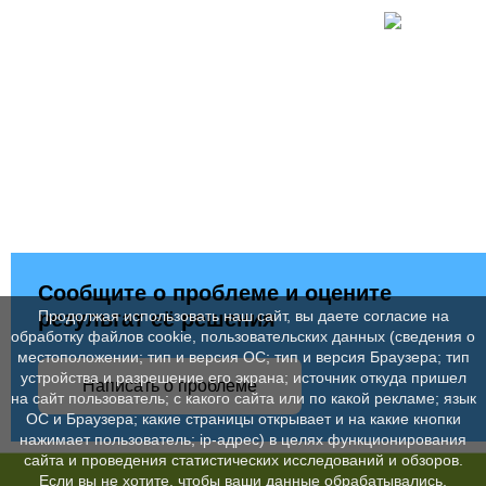
Сообщите о проблеме и оцените
результат её решения
Продолжая использовать наш сайт, вы даете согласие на
обработку файлов cookie, пользовательских данных (сведения о
местоположении; тип и версия ОС; тип и версия Браузера; тип
устройства и разрешение его экрана; источник откуда пришел
Написать о проблеме
на сайт пользователь; с какого сайта или по какой рекламе; язык
ОС и Браузера; какие страницы открывает и на какие кнопки
нажимает пользователь; ip-адрес) в целях функционирования
сайта и проведения статистических исследований и обзоров.
Если вы не хотите, чтобы ваши данные обрабатывались,