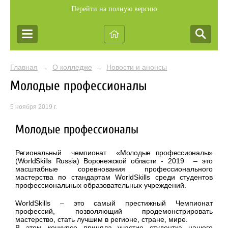
Перейти на полную версию
Главная
О колледже
Новости и анонсы
→
→
Молодые профессионалы
5 ноября 2019 г.
Молодые профессионалы
Региональный чемпионат «Молодые профессионалы»
(WorldSkills Russia) Воронежской области -
2019 – это
масштабные соревнования профессионального
мастерства по стандартам WorldSkills среди студентов
профессиональных образовательных учреждений.
WorldSkills – это самый престижный Чемпионат
профессий, позволяющий продемонстрировать
мастерство, стать лучшим в регионе, стране, мире.
В этом конкурсе приняла участие студентка нашего