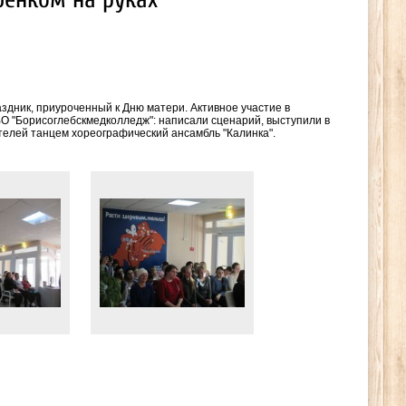
аздник, приуроченный к Дню матери. Активное участие в
О "Борисоглебскмедколледж": написали сценарий, выступили в
телей танцем хореографический ансамбль "Калинка".