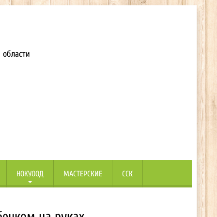
 области
НОКУООД
МАСТЕРСКИЕ
ССК
бенком на руках