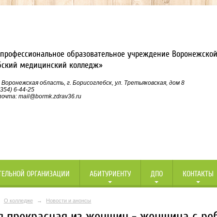
профессиональное образовательное учреждение Воронежской
бский медицинский колледж»
 Воронежская область, г. Борисоглебск, ул. Третьяковская, дом 8
354) 6-44-25
очта: mail@bormk.zdrav36.ru
ТЕЛЬНОЙ ОРГАНИЗАЦИИ
АБИТУРИЕНТУ
ДПО
КОНТАКТЫ
О колледже
→
Новости и анонсы
 прекрасная из женщин - женщина с ре