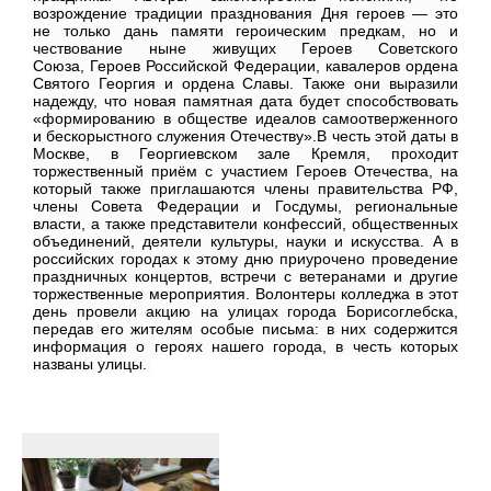
возрождение традиции празднования Дня героев — это
не только дань памяти героическим предкам, но и
чествование ныне живущих Героев Советского
Союза, Героев Российской Федерации, кавалеров ордена
Святого Георгия и ордена Славы. Также они выразили
надежду, что новая памятная дата будет способствовать
«формированию в обществе идеалов самоотверженного
и бескорыстного служения Отечеству».В честь этой даты в
Москве, в Георгиевском зале Кремля, проходит
торжественный приём с участием Героев Отечества, на
который также приглашаются члены правительства РФ,
члены Совета Федерации и Госдумы, региональные
власти, а также представители конфессий, общественных
объединений, деятели культуры, науки и искусства. А в
российских городах к этому дню приурочено проведение
праздничных концертов, встречи с ветеранами и другие
торжественные мероприятия. Волонтеры колледжа в этот
день провели акцию на улицах города Борисоглебска,
передав его жителям особые письма: в них содержится
информация о героях нашего города, в честь которых
названы улицы.