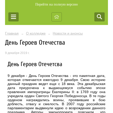
Перейти на полную версию
Главная
О колледже
Новости и анонсы
→
→
День Героев Отечества
9 декабря 2019 г.
День Героев Отечетсва
9 декабря - День Героев Отечества - это памятная дата,
которая отмечается ежегодно 9 декабря. Свою историю
данный праздник ведет еще с 18 века. Эта декабрьская
дата приурочена к выдающемуся событию эпохи
правления императрицы Екатерины II: в 1769 году она
учредила орден Святого Георгия Победоносца. В те годы
орденом награждались воины, проявившие в бою
доблесть, отвагу и смелость.
В 2007 году российские
парламентарии выдвинули идею о возрождении данного
праздника. Авторы законопроекта пояснили, что