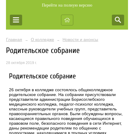
Перейти на полную версию
Главная
О колледже
Новости и анонсы
→
→
Родительское собрание
28 октября 2019 г.
Родительское собрание
26 октября в колледже состоялось общеколледжное
родительское собрание. На собрании присутствовали
представители администрации Борисоглебского
медицинского колледжа, педагог-психолог колледжа,
классные руководители учебных групп, представитель
правоохраниетльных органов. Были обсуждены вопросы,
касающиеся правильного поведения обучающихся в
правовом поле, безопасного поведения в сети Интернет,
даны рекомендации родителям по общению с
подростками, находящимися в трудных условиях