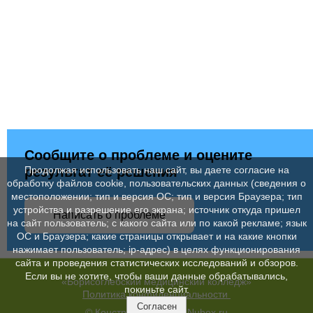
Сообщите о проблеме и оцените
результат её решения
Продолжая использовать наш сайт, вы даете согласие на
обработку файлов cookie, пользовательских данных (сведения о
местоположении; тип и версия ОС; тип и версия Браузера; тип
устройства и разрешение его экрана; источник откуда пришел
Написать о проблеме
на сайт пользователь; с какого сайта или по какой рекламе; язык
ОС и Браузера; какие страницы открывает и на какие кнопки
нажимает пользователь; ip-адрес) в целях функционирования
сайта и проведения статистических исследований и обзоров.
Если вы не хотите, чтобы ваши данные обрабатывались,
«Борисоглебский медицинский колледж»
покиньте сайт.
Политика конфиденциальности
Согласен
© Конструктор сайтов
Nubex.ru