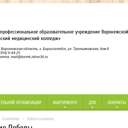
профессиональное образовательное учреждение Воронежской
бский медицинский колледж»
 Воронежская область, г. Борисоглебск, ул. Третьяковская, дом 8
354) 6-44-25
очта: mail@bormk.zdrav36.ru
ТЕЛЬНОЙ ОРГАНИЗАЦИИ
АБИТУРИЕНТУ
ДПО
КОНТАКТЫ
О колледже
→
Новости и анонсы
мо Победы