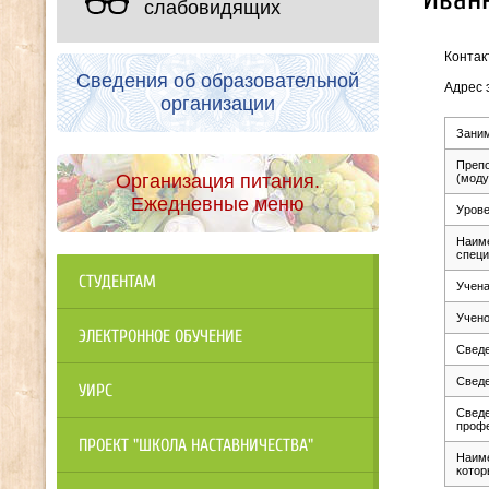
слабовидящих
Контак
Сведения об образовательной
Адрес 
организации
Зани
Препо
Организация питания.
(моду
Ежедневные меню
Урове
Наиме
специ
СТУДЕНТАМ
Учена
Учено
ЭЛЕКТРОННОЕ ОБУЧЕНИЕ
Сведе
Сведе
УИРС
Сведе
проф
ПРОЕКТ "ШКОЛА НАСТАВНИЧЕСТВА"
Наиме
котор