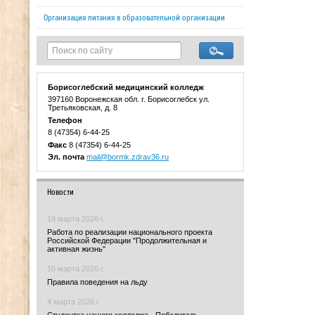
Организация питания в образовательной организации
Борисоглебский медицинский колледж
397160 Воронежская обл. г. Борисоглебск ул.
Третьяковская, д. 8
Телефон
8 (47354) 6-44-25
Факс
8 (47354) 6-44-25
Эл. почта
mail@bormk.zdrav36.ru
Новости
19 марта 2026 г.
Работа по реализации национального проекта
Российской Федерации "Продолжительная и
активная жизнь"
16 марта 2026 г.
Правила поведения на льду
4 марта 2026 г.
Студентка нашего колледжа - Победитель