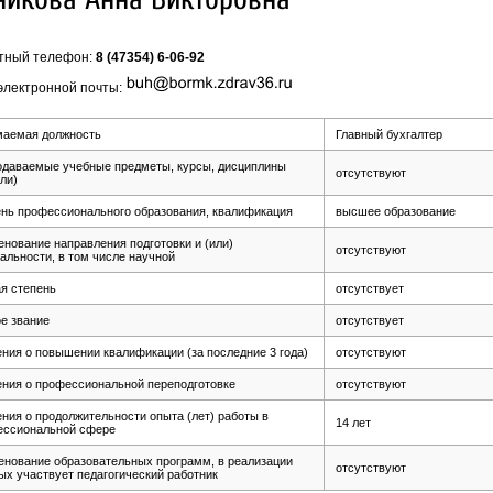
тный телефон:
8 (47354) 6-06-92
электронной почты:
маемая должность
Главный бухгалтер
даваемые учебные предметы, курсы, дисциплины
отсутствуют
ли)
нь профессионального образования, квалификация
высшее образование
нование направления подготовки и (или)
отсутствуют
альности, в том числе научной
я степень
отсутствует
е звание
отсутствует
ния о повышении квалификации (за последние 3 года)
отсутствуют
ния о профессиональной переподготовке
отсутствуют
ния о продолжительности опыта (лет) работы в
14 лет
ессиональной сфере
нование образовательных программ, в реализации
отсутствуют
ых участвует педагогический работник