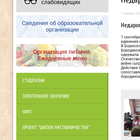
слабовидящих
7 сентября 202
Сведения об образовательной
Недаро
организации
7 сентябр
единения 
В Борисог
Бородинск
Организация питания.
одержала 
Ежедневные меню
Отечество
войне сыгр
Действия 
сопоставл
бородинск
СТУДЕНТАМ
ЭЛЕКТРОННОЕ ОБУЧЕНИЕ
УИРС
ПРОЕКТ "ШКОЛА НАСТАВНИЧЕСТВА"