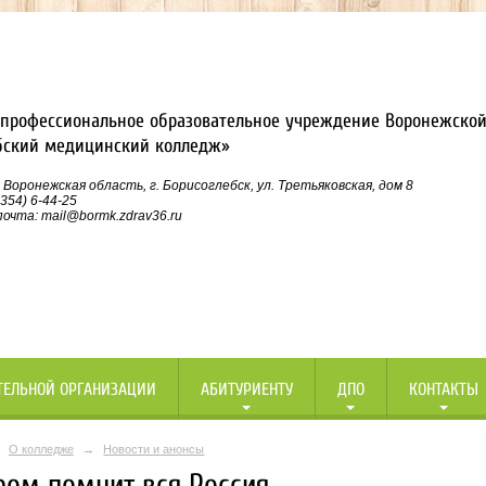
профессиональное образовательное учреждение Воронежской
бский медицинский колледж»
 Воронежская область, г. Борисоглебск, ул. Третьяковская, дом 8
354) 6-44-25
очта: mail@bormk.zdrav36.ru
ТЕЛЬНОЙ ОРГАНИЗАЦИИ
АБИТУРИЕНТУ
ДПО
КОНТАКТЫ
О колледже
→
Новости и анонсы
ром помнит вся Россия