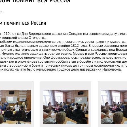
2 г.
м помнит вся Россия
я - 210 лет со Дня Бородинского сражения.Сегодня мы вспоминаем дату в ис
и воинской славы Отечества.
лебском медицинском колледже сегодня состоялись уроки памяти и мужеств
ая битва была главным сражением в войне 1812 года. Впервые развеяна лег
полную стратегическую и тактическую победу. Солдаты сражались под Бородино
. Именно желание защищать родную землю, Москву и всю Россию, воодушевл
ало народное ополчение. Оно формировалось, прежде всего, из крестьян, но з
партизан и ополченцев составили особый этап в борьбе с наполеоновской ар
ены с Бородинским боем и по неслыханному до той поры кровопролитию, и п
их полях начато было неимоверно трудное дело низвержения Наполеона.