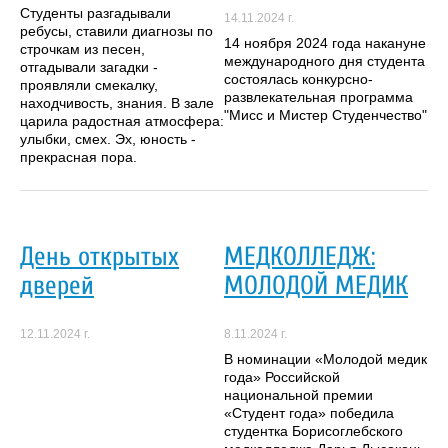
Студенты разгадывали
14.11.2024 г.
ребусы, ставили диагнозы по
14 ноября 2024 года накануне
строчкам из песен,
международного дня студента
отгадывали загадки -
состоялась конкурсно-
проявляли смекалку,
развлекательная программа
находчивость, знания. В зале
"Мисс и Мистер Студенчество"
царила радостная атмосфера:
улыбки, смех. Эх, юность -
прекрасная пора.
День открытых
МЕДКОЛЛЕДЖ:
дверей
МОЛОДОЙ МЕДИК
12.11.2024 г.
8.11.2024 г.
В номинации «Молодой медик
года» Российской
национальной премии
«Студент года» победила
студентка Борисоглебского