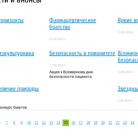
горизонты
Фармацевтическое
Яркие в
братство
21.09.2024 г.
25.09.2024 г.
изкультурника
Безопасность в приоритете
Всемир
безопас
17.09.2024 г.
Акция к Всемирному дню
13.09.2024 г.
безопасности пациента
еличие природы
Звездны
6.09.2024 г.
конкурс букетов
6
7
8
9
10
11
12
13
14
15
16
17
18
19
20
21
22
23
24