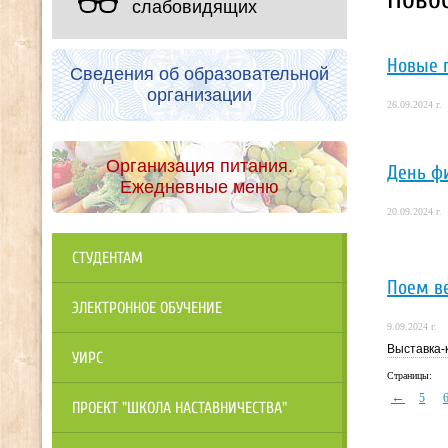
слабовидящих
Новые 
Сведения об образовательной
организации
26.09.2024 г.
Организация питания.
День ф
Ежедневные меню
20.09.2024 г.
СТУДЕНТАМ
Поем в
ЭЛЕКТРОННОЕ ОБУЧЕНИЕ
9.09.2024 г.
Выставка-
УИРС
Страницы:
←
5
ПРОЕКТ "ШКОЛА НАСТАВНИЧЕСТВА"