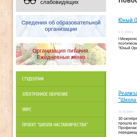
слабовидящих
Юный 
Сведения об образовательной
организации
6.11.2019 г.
I Межреги
поэтическ
"Юный Ор
Организация питания.
Ежедневные меню
СТУДЕНТАМ
Реализ
ЭЛЕКТРОННОЕ ОБУЧЕНИЕ
"Школа
УИРС
31.10.2019 г.
30 октября
прошла к
ПРОЕКТ "ШКОЛА НАСТАВНИЧЕСТВА"
Профилакт
передающ