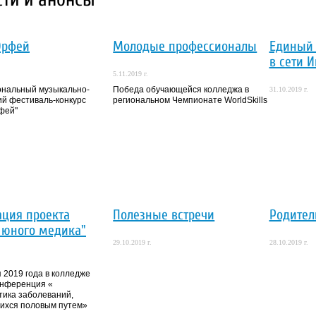
Орфей
Молодые профессионалы
Единый 
в сети 
5.11.2019 г.
ональный музыкально-
Победа обучающейся колледжа в
31.10.2019 г.
ий фестиваль-конкурс
региональном Чемпионате WorldSkills
фей"
ация проекта
Полезные встречи
Родител
 юного медика"
29.10.2019 г.
28.10.2019 г.
 2019 года в колледже
онференция «
ика заболеваний,
ихся половым путем»