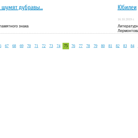
 шумят дубравы...
Юбилеи
16.10.2019 г.
памятного знака
Литературн
Лермонтов
6
67
68
69
70
71
72
73
74
75
76
77
78
79
80
81
82
83
84